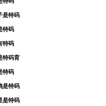
子是特码
流子是特码
户是特码
下有特码
七是特码育
船是特码
鸡鸡是特码
斗星是特码