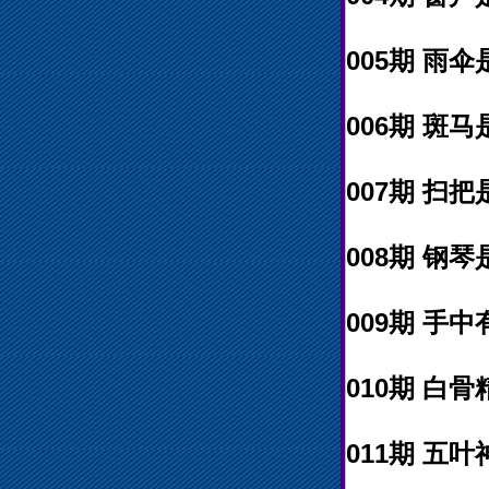
005期 雨
006期 斑
007期 扫
008期 钢
009期 手
010期 白
011期 五