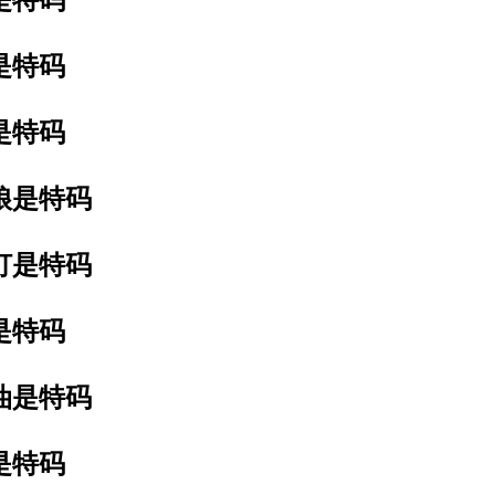
子是特码
机是特码
母娘是特码
明灯是特码
扣是特码
龙油是特码
蛛是特码