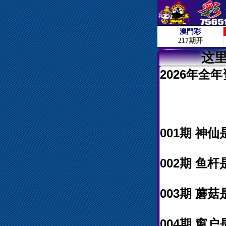
这
2026年全年
001期 神
002期 鱼
003期 蘑
004期 窗