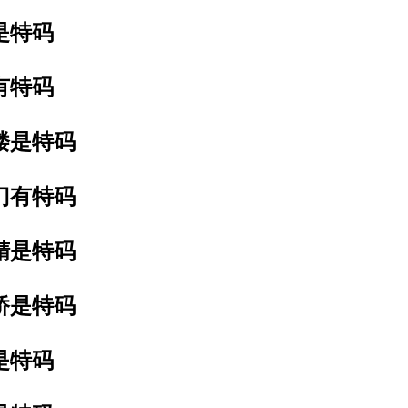
姐是特码
历有特码
鹤楼是特码
安门有特码
骨精是特码
板桥是特码
糕是特码