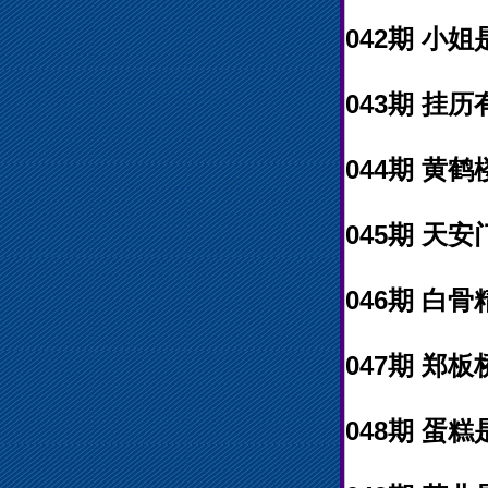
042期 小
043期 挂
044期 黄
045期 天
046期 白
047期 郑
048期 蛋