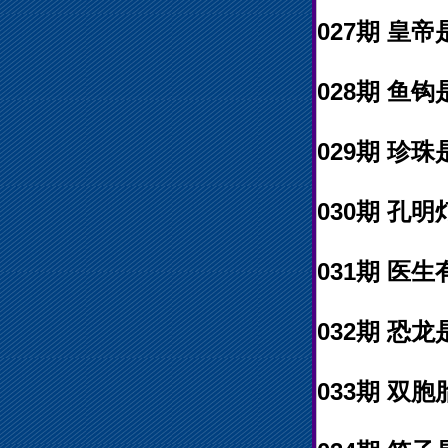
027期 皇
028期 鱼
029期 珍
030期 孔
031期 医
032期 恐
033期 双