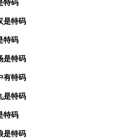
儿是特码
浪汉是特码
杆是特码
葬场是特码
园中有特码
英九是特码
果是特码
母娘是特码