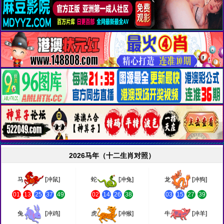
2026马年（十二生肖对照）
马
[冲鼠]
蛇
[冲兔]
龙
[冲狗]
01
13
25
37
49
02
14
26
38
03
15
27
39
兔
[冲鸡]
虎
[冲猴]
牛
[冲羊]