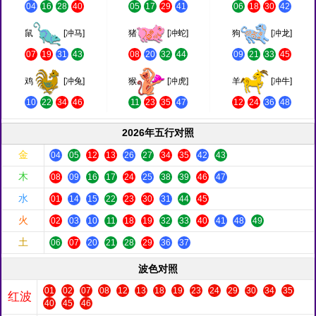
04
16
28
40
05
17
29
41
06
18
30
42
鼠
[冲马]
猪
[冲蛇]
狗
[冲龙]
07
19
31
43
08
20
32
44
09
21
33
45
鸡
[冲兔]
猴
[冲虎]
羊
[冲牛]
10
22
34
46
11
23
35
47
12
24
36
48
2026年五行对照
金
04
05
12
13
26
27
34
35
42
43
木
08
09
16
17
24
25
38
39
46
47
水
01
14
15
22
23
30
31
44
45
火
02
03
10
11
18
19
32
33
40
41
48
49
土
06
07
20
21
28
29
36
37
波色对照
01
02
07
08
12
13
18
19
23
24
29
30
34
35
红波
40
45
46