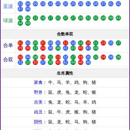
03
04
09
10
14
15
20
25
26
31
36
37
41
42
蓝波
47
48
05
06
11
16
17
21
22
27
28
32
33
38
39
43
绿波
44
49
合数单双
01
03
05
07
09
10
12
14
16
18
21
23
25
27
合单
29
30
32
34
36
38
41
43
45
47
49
02
04
06
08
11
13
15
17
19
20
22
24
26
28
合双
31
33
35
37
39
40
42
44
46
48
生肖属性
家禽：
牛、马、羊、鸡、狗、猪
野兽：
鼠、虎、兔、龙、蛇、猴
吉美：
兔、龙、蛇、马、羊、鸡
凶丑：
鼠、牛、虎、猴、狗、猪
阴性：
鼠、龙、蛇、马、狗、猪